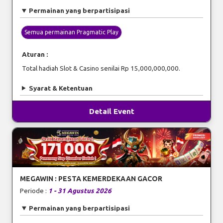
Permainan yang berpartisipasi
Semua permainan Pragmatic Play
Aturan :
Total hadiah Slot & Casino senilai Rp 15,000,000,000.
Syarat & Ketentuan
Detail Event
MEGAWIN : PESTA KEMERDEKAAN GACOR
Periode :
1 - 31 Agustus 2026
Permainan yang berpartisipasi