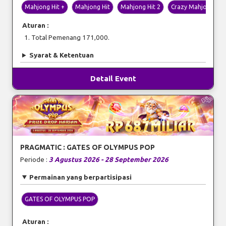
Mahjong Hit +
Mahjong Hit
Mahjong Hit 2
Crazy Mahjong
Aturan :
Total Pemenang 171,000.
Syarat & Ketentuan
Detail Event
PRAGMATIC : GATES OF OLYMPUS POP
Periode :
3 Agustus 2026 - 28 September 2026
Permainan yang berpartisipasi
GATES OF OLYMPUS POP
Aturan :