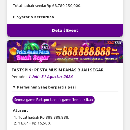
Total hadiah senilai Rp 68,780,250,000.
Syarat & Ketentuan
Detail Event
FASTSPIN : PESTA MUSIM PANAS BUAH SEGAR
Periode :
1 Juli - 31 Agustus 2026
Permainan yang berpartisipasi
Semua game Fastspin kecuali game Tembak Ikan
Aturan :
Total hadiah Rp 888,888,888.
1 EXP = Rp.16,500.